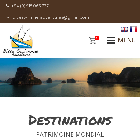
+84 (0) 915 063 737
blueswimmeradventures@gmail.com
0
MENU
Destinations
PATRIMOINE MONDIAL